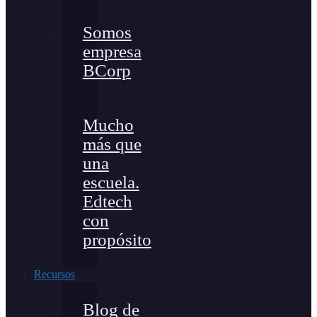
Somos
empresa
BCorp
Mucho
más que
una
escuela.
Edtech
con
propósito
Recursos
Blog de