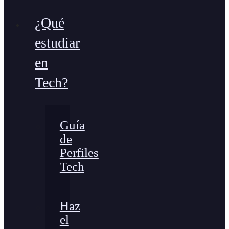
¿Qué
estudiar
en
Tech?
Guía
de
Perfiles
Tech
Haz
el